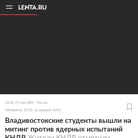
11
A
10:03, 27 мая 2009
Россия
(обновлено: 05:25, 16 февраля 2026)
Владивостокские студенты вышли на
митинг против ядерных испытаний
КНДР
Жители КНДР отметили