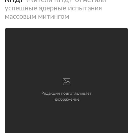
успешные ядерные испытания
массовым митингом