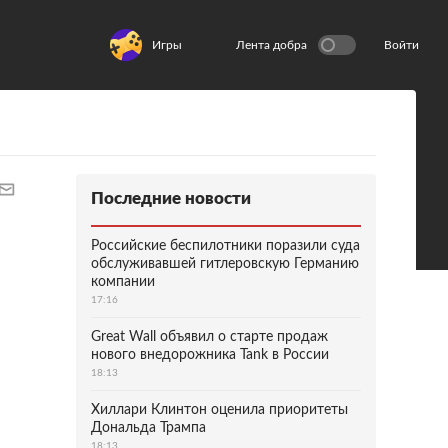
Игры
Лента добра
Войти
Последние новости
Российские беспилотники поразили суда
обслуживавшей гитлеровскую Германию
компании
17:16
Great Wall объявил о старте продаж
нового внедорожника Tank в России
18:13
Хиллари Клинтон оценила приоритеты
Дональда Трампа
18:13