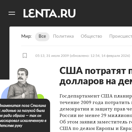
11
A
Мир
Все
Политика
Общество
Происшест
05:13, 31 июля 2009
(обновлено: 12:54, 14 февраля 2026)
США потратят 
долларов на де
Госдепартамент США планир
течение 2009 года потратить 
Знаменитая поза Сталина
демократии и защиту прав че
с ладонью за пазухой была
России не менее 29 миллионо
не ради образа — так он
Об этом заявил заместитель 
маскировал искалеченную в
детстве руку
США по делам Европы и Евр