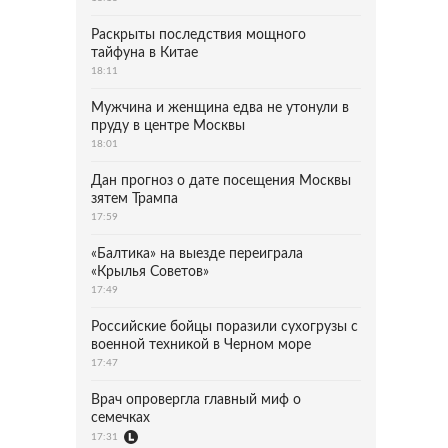
Раскрыты последствия мощного
тайфуна в Китае
18:11
Мужчина и женщина едва не утонули в
пруду в центре Москвы
18:01
Дан прогноз о дате посещения Москвы
зятем Трампа
17:59
«Балтика» на выезде переиграла
«Крылья Советов»
17:49
Российские бойцы поразили сухогрузы с
военной техникой в Черном море
17:47
Врач опровергла главный миф о
семечках
17:31