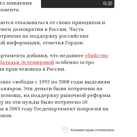
го заявления
тамента.
аются отказываться от своих принципов и
тием демократии в России. Часть
отрачена на поддержку российских
ой информации, отметил Гордон.
артамента добавил, что недавнее
убийство
Натальи Эстемировой
особенно остро
 прав человека в России.
ржке свободы с 1992 по 2008 годы выделили
долларов. Эти деньги были потрачены на
 помощь, на поддержку рыночной реформы
оду на эти нужды было потрачено 50
ак в 2003 году Госдепартамент попросил на
онов.
Комментарии отключены