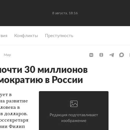
8 августа, 18:16
вия
Конфликты
Преступность
Мир
почти 30 миллионов
мократию в России
ует в
на развитие
ловека в
в долларов.
госсекретаря
азии Филип