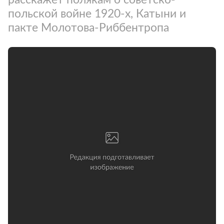
польской войне 1920-х, Катыни и
пакте Молотова-Риббентропа