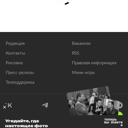
Редакция
Вакансии
Контакты
RSS
Реклама
Правовая информация
Пресс-релизы
Мини-игры
Техподдержка
18
+
Угадайте, где
настоящее фото
© 1999–2026 Все права защищены.