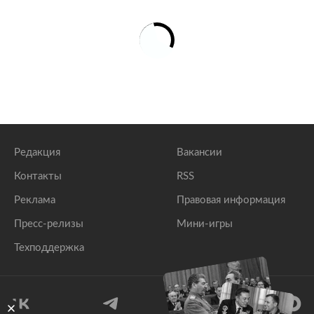
Редакция
Вакансии
Контакты
RSS
Реклама
Правовая информация
Пресс-релизы
Мини-игры
Техподдержка