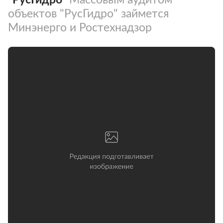
объектов "РусГидро" займется
Минэнерго и Ростехнадзор