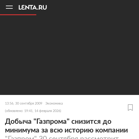
11
A
13:56, 30 сентября 2009
Экономика
(обновлено: 19:41, 14 февраля 2026)
Добыча "Газпрома" снизится до
минимума за всю историю компании
"Газпром" 30 сентября рассмотрит