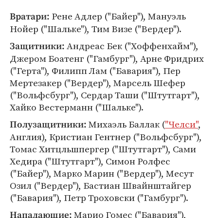
Рене Адлер ("Байер"), Мануэль
Вратари:
Нойер ("Шальке"), Тим Визе ("Вердер").
Андреас Бек ("Хоффенхайм"),
Защитники:
Джером Боатенг ("Гамбург"), Арне Фридрих
("Герта"), Филипп Лам ("Бавария"), Пер
Мертезакер ("Вердер"), Марсель Шефер
("Вольфсбург"), Сердар Таши ("Штутгарт"),
Хайко Вестерманн ("Шальке").
Михаэль Баллак (
"Челси"
,
Полузащитники:
Англия), Кристиан Гентнер ("Вольфсбург"),
Томас Хитцльшпергер ("Штутгарт"), Сами
Хедира ("Штутгарт"), Симон Ролфес
("Байер"), Марко Марин ("Вердер"), Месут
Озил ("Вердер"), Бастиан Швайнштайгер
("Бавария"), Петр Троховски ("Гамбург").
Марио Гомес ("Бавария"),
Нападающие: