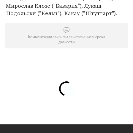
Мирослав Клозе ("Бавария"), Лукаш
Подольски ("Кельн"), Какау ("Штутгарт").
Комментарии закрыты за истечением срока
давности