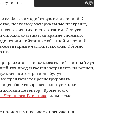
оступен на
не слабо взаимодействуют с материей. С
ство, поскольку материальные преграды,
вляются для них препятствием. С другой
и сигнала оказывается крайне сложным
одействии нейтрино с обычной материей
 элементарные частицы мюоны. Обычно
 их.
бер предлагает использовать нейтринный луч
ный луч предлагается направлять на регион,
зультате в этом регионе будут
рые предлагается регистрировать
ки (вообще говоря весь корпус лодки
гантский детектор). Кроме этого
е Черенкова-Вавилова
, вызываемое
 с подлодками во время погружения