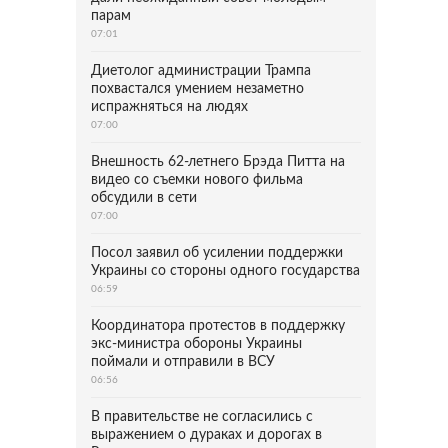
парам
07:01
Диетолог администрации Трампа
похвастался умением незаметно
испражняться на людях
07:00
Внешность 62-летнего Брэда Питта на
видео со съемки нового фильма
обсудили в сети
07:00
Посол заявил об усилении поддержки
Украины со стороны одного государства
06:59
Координатора протестов в поддержку
экс-министра обороны Украины
поймали и отправили в ВСУ
06:56
В правительстве не согласились с
выражением о дураках и дорогах в