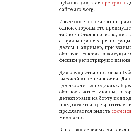
публикации, а ее
препринт
д
сайте arXiv.org.
Известно, что нейтрино край
одной стороны это преимуще
такие как толща океана, не я
стороны процесс регистраци
делом. Например, при взаим
образуются короткоживущие
физики регистрируют именно
Для осуществления связи Гу
высокой интенсивности. Дан
где находится подлодка. В ре
образовываться мюоны, кото
детекторами на борту подлод
предлагается превратить в ги
предлагается видеть
свечени
мюонами.
В настоящее время для связи