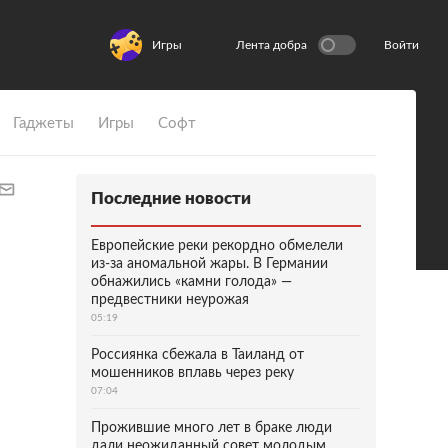
Игры
Лента добра
Войти
Гаджеты
Игры
Софт
Последние новости
Европейские реки рекордно обмелели
из-за аномальной жары. В Германии
обнажились «камни голода» —
предвестники неурожая
05:19
Россиянка сбежала в Таиланд от
мошенников вплавь через реку
07:04
Прожившие много лет в браке люди
дали неожиданный совет молодым