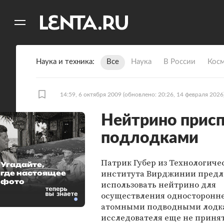
11
A
Наука и техника
Все
Наука
В России
Кос
14:59, 6 октября 2009
(обновлено: 20:26, 14 февраля 2026
Нейтрино присп
подлодками
Патрик Губер из Технологиче
Угадайте,
института Вирджинии пред
где настоящее
фото
использовать нейтрино для
осуществления односторонне
атомными подводными лодка
исследователя еще не принят