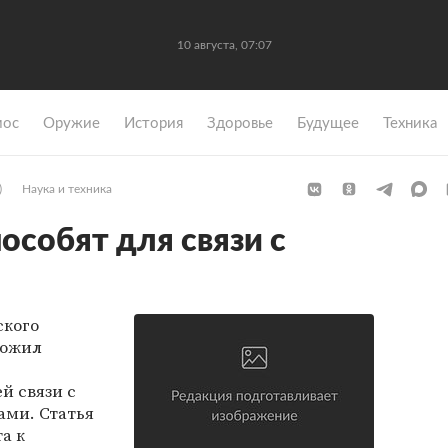
10 августа, 07:07
мос
Оружие
История
Здоровье
Будущее
Техника
)
Наука и техника
особят для связи с
ского
ложил
й связи с
ми. Статья
а к