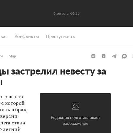
6 августа, 06:23
вия
Конфликты
Преступность
6)
Мир
 застрелил невесту за
ы
ого штата
 с которой
ить в брак,
 версии
ента стала
2-летний