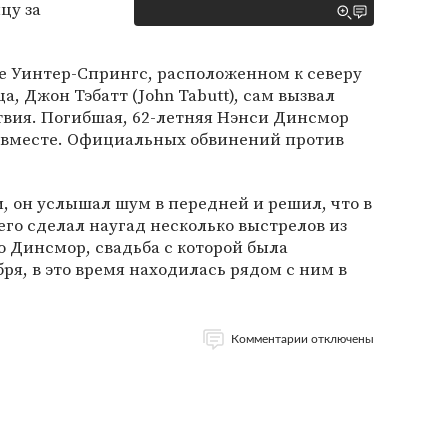
цу за
е Уинтер-Спрингс, расположенном к северу
, Джон Тэбатт (John Tabutt), сам вызвал
вия. Погибшая, 62-летняя Нэнси Динсмор
м вместе. Официальных обвинений против
и, он услышал шум в передней и решил, что в
его сделал наугад несколько выстрелов из
о Динсмор, свадьба с которой была
бря, в это время находилась рядом с ним в
Комментарии отключены