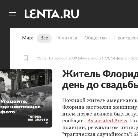
11
A
Мир
Все
Политика
Общество
Происшест
13:52, 10 октября 2009
(обновлено: 21:10, 14 февраля 202
Житель Флориды
день до свадьб
Пожилой житель американск
Угадайте,
Флорида застрелил женщину,
где настоящее
фото
днем позже должен был вступ
сообщает
Associated Press
. По
полиции, результатом инцид
"трагическая случайность": 6