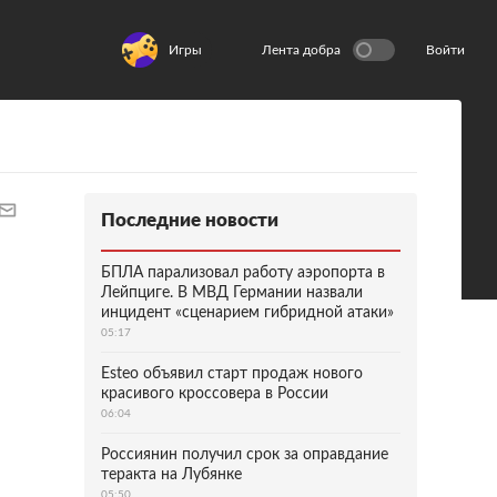
Игры
Лента добра
Войти
Последние новости
БПЛА парализовал работу аэропорта в
Лейпциге. В МВД Германии назвали
инцидент «сценарием гибридной атаки»
05:17
Esteo объявил старт продаж нового
красивого кроссовера в России
06:04
Россиянин получил срок за оправдание
теракта на Лубянке
05:50