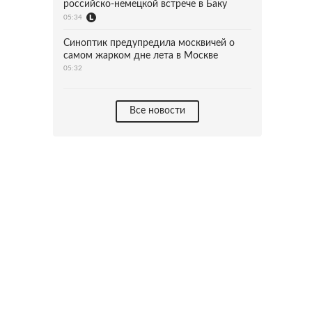
российско-немецкой встрече в Баку
05:34
Синоптик предупредила москвичей о
самом жарком дне лета в Москве
05:32
Все новости