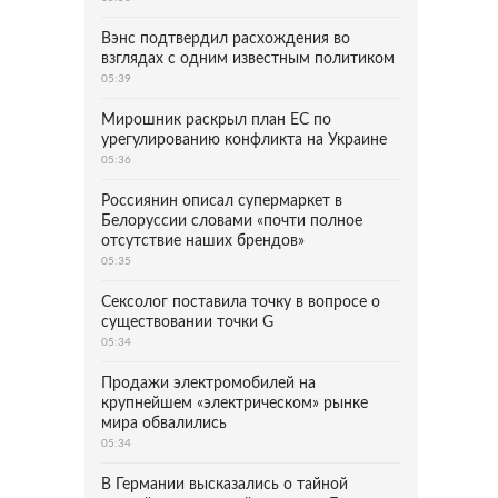
Вэнс подтвердил расхождения во
взглядах с одним известным политиком
05:39
Мирошник раскрыл план ЕС по
урегулированию конфликта на Украине
05:36
Россиянин описал супермаркет в
Белоруссии словами «почти полное
отсутствие наших брендов»
05:35
Сексолог поставила точку в вопросе о
существовании точки G
05:34
Продажи электромобилей на
крупнейшем «электрическом» рынке
мира обвалились
05:34
В Германии высказались о тайной