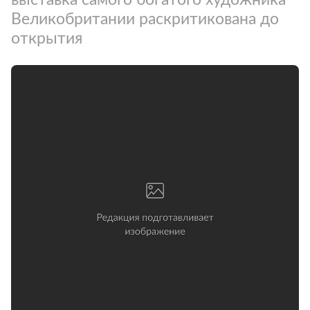
Великобритании раскритикована до
открытия