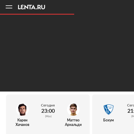
11
A
Сегодня
Сег
23:00
21
(Мск)
(М
Карен
Маттео
Бохум
Хачанов
Арнальди