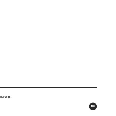
ни-игры
18+