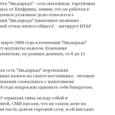
то "Эльдорадо" - сеть магазинов, торгующая
ась от Шифрина, заявив, что он работал в
денное уголовное дело относится к
ии "Эльдорадо" (нынешнее название -
шей сетью ничего общего", - цитирует ИТАР-
в марте 2008 года в компании "Эльдорадо"
ет неуплаты налогов. Компания
доплатила, по разным данным, от 8 до 15
вая сеть "Эльдорадо" переложила
нные налоги на своего поставщика - оптовую
омпания согласилась с налоговыми
08 года попросила признать себя банкротом.
о" отрицала связь между собой и
ией, СМИ писали, что на самом деле на
я часть долгов торговой сети, и ей выгодно