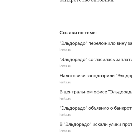
Ссылки по теме
"Эльдорадо" переложило вину з
lenta.ru
"Эльдорадо" согласилась заплат
lenta.ru
Налоговики заподозрили "Эльдор
lenta.ru
В центральном офисе "Эльдорад
lenta.ru
"Эльдорадо" объявило о банкрот
lenta.ru
В "Эльдорадо" искали улики про
lenta.ru