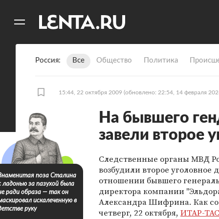
11
A
Россия
Все
Общество
Политика
Происше
15:44, 22 октября 2009
(обновлено: 22:54, 14 февраля 202
На бывшего ген
завели второе 
Следственные органы МВД Р
возбудили второе уголовное д
Знаменитая поза Сталина
отношении бывшего генерал
с ладонью за пазухой была
директора компании "Эльдор
не ради образа — так он
Александра Шифрина. Как со
маскировал искалеченную в
детстве руку
четверг, 22 октября,
ИТАР-ТА