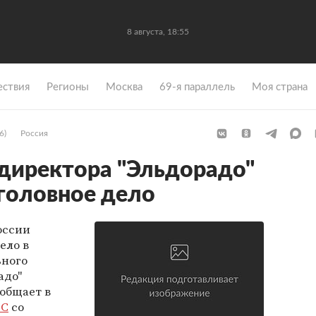
8 августа, 18:55
ствия
Регионы
Москва
69-я параллель
Моя страна
6)
Россия
директора "Эльдорадо"
уголовное дело
оссии
ело в
ьного
адо"
общает в
СС
со