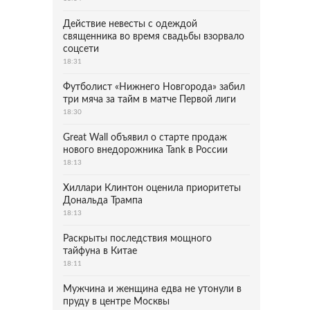
Действие невесты с одеждой
священника во время свадьбы взорвало
соцсети
18:31
Футболист «Нижнего Новгорода» забил
три мяча за тайм в матче Первой лиги
18:30
Great Wall объявил о старте продаж
нового внедорожника Tank в России
18:13
Хиллари Клинтон оценила приоритеты
Дональда Трампа
18:13
Раскрыты последствия мощного
тайфуна в Китае
18:11
Мужчина и женщина едва не утонули в
пруду в центре Москвы