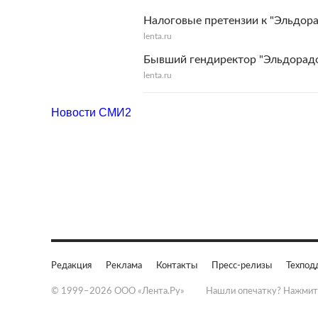
Налоговые претензии к "Эльдор
lenta.ru
Бывший гендиректор "Эльдорад
lenta.ru
Новости СМИ2
Редакция
Реклама
Контакты
Пресс-релизы
Техпод
© 1999–2026 ООО «Лента.Ру»
Нашли опечатку? Нажмит