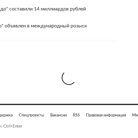
адо" составили 14 миллиардов рублей
о" объявлен в международный розыск
держка
Спецпроекты
Вакансии
RSS
Правовая информация
Ми
е
Ctrl+Enter