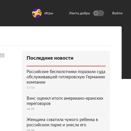
Игры
Лента добра
Войти
Последние новости
Российские беспилотники поразили суда
обслуживавшей гитлеровскую Германию
компании
17:16
Вэнс оценил итоги американо-иранских
переговоров
18:39
Женщина схватила чужого ребенка в
российском парке и унесла его
18:34