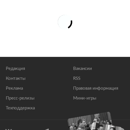
Редакция
Вакансии
Контакты
RSS
Реклама
Правовая информация
Пресс-релизы
Мини-игры
Техподдержка