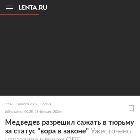
11
A
19:45, 3 ноября 2009
Россия
(обновлено: 00:25, 15 февраля 2026)
Медведев разрешил сажать в тюрьму
за статус "вора в законе"
Ужесточено
наказание членам ОПГ