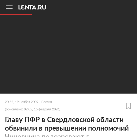
11
A
20:52, 19 ноября 2009
Россия
(обновлено: 02:05, 15 февраля 2026)
Главу ПФР в Свердловской области
обвинили в превышении полномочий
Чиновника подозревают в