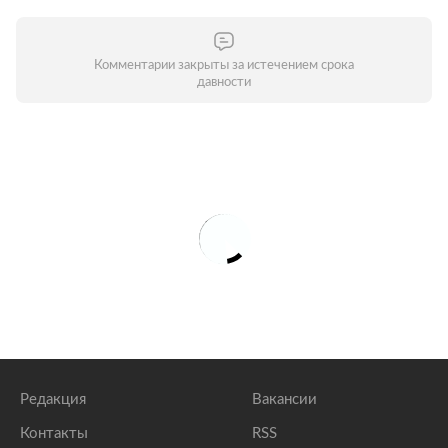
Комментарии закрыты за истечением срока
давности
Редакция
Вакансии
Контакты
RSS