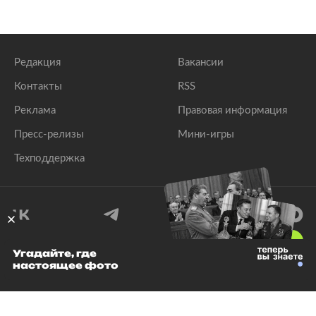
Редакция
Вакансии
Контакты
RSS
Реклама
Правовая информация
Пресс-релизы
Мини-игры
Техподдержка
18
+
Угадайте, где
настоящее фото
© 1999–2026 Все права защищены.
ООО «Лента.Ру»
Лента добра