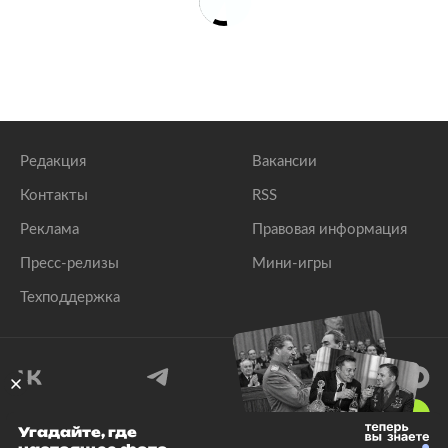
Редакция
Вакансии
Контакты
RSS
Реклама
Правовая информация
Пресс-релизы
Мини-игры
Техподдержка
18
+
Угадайте, где
© 1999–2026 Все права защищены.