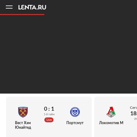
11
A
Сег
0 : 1
18
1-й тайм
(М
Live
Вест Хэм
Портсмут
Локомотив М
Юнайтед