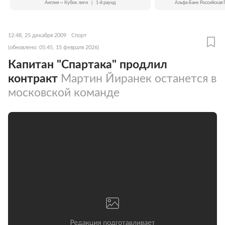
Англия — Кубок лиги
|
1-й раунд
Альфа-Банк Российская 
12:48, 25 декабря 2009
Спорт
(обновлено: 05:45, 15 февраля 2026)
Капитан "Спартака" продлил
контракт
Мартин Йиранек останется в
московской команде