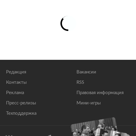
Редакция
Вакансии
Контакты
RSS
Реклама
Правовая информация
Пресс-релизы
Мини-игры
Техподдержка