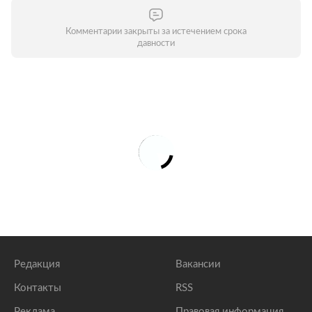
Комментарии закрыты за истечением срока
давности
Редакция
Вакансии
Контакты
RSS
Реклама
Правовая информация