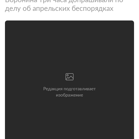
делу об апрельских беспорядках