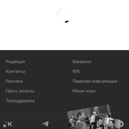
Редакция
Вакансии
Контакты
RSS
Реклама
Правовая информация
Пресс-релизы
Мини-игры
Техподдержка