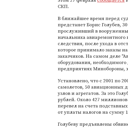
этом 27 февраля
сообщается
н
СКП.
В ближайшее время перед су
предстанет Борис Голубев, 30
прослуживший в вооруженных
начальника авиаремонтного 
следствия, после ухода в отс
которое принимало заказы н
заказчиков. На самом деле "
оборудования, необходимого 
предприятиях Минобороны, хо
Установлено, что с 2001 по 2
самолетов, 50 авиационных д
узлов и агрегатов. За это Го
рублей. Около 427 миллионов
перевел на счета подставны
от уплаты налогов на сумму 
Голубеву предъявлены обвин