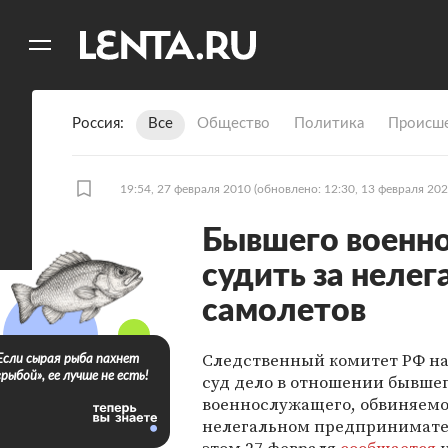
11
A
Россия
Все
Общество
Политика
Происше
19:54, 27 февраля 2010
(обновлено: 12:30, 13 февраля 202
Бывшего военн
судить за неле
самолетов
Следственный комитет РФ на
Если сырая рыба пахнет
«рыбой», ее лучше не есть!
суд дело в отношении бывше
военнослужащего, обвиняемо
нелегальном предпринимате