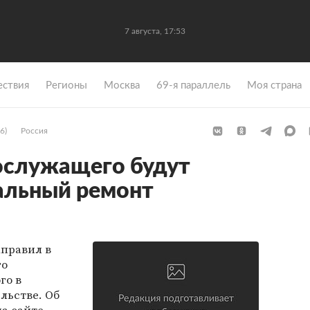
7 августа, 17:53
ствия
Регионы
Москва
69-я параллель
Моя страна
6)
Россия
ослужащего будут
гальный ремонт
правил в
го
го в
льстве. Об