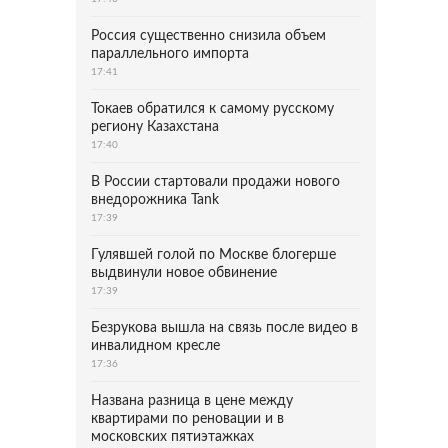
Россия существенно снизила объем
параллельного импорта
17:41
Токаев обратился к самому русскому
региону Казахстана
17:40
В России стартовали продажи нового
внедорожника Tank
17:39
Гулявшей голой по Москве блогерше
выдвинули новое обвинение
17:39
Безрукова вышла на связь после видео в
инвалидном кресле
17:36
Названа разница в цене между
квартирами по реновации и в
московских пятиэтажках