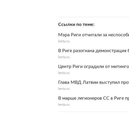
Ссылки по теме
Мэра Риги отчитали за неспособн
lenta.ru
В Риге разогнана демонстрация
lenta.ru
Центр Риги оградили от митинго
lenta.ru
Глава МВД Латвии выступил про
lenta.ru
В марше легионеров СС в Риге п
lenta.ru