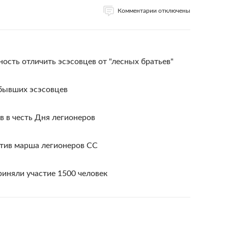
Комментарии отключены
ость отличить эсэсовцев от "лесных братьев"
 бывших эсэсовцев
в в честь Дня легионеров
тив марша легионеров СС
риняли участие 1500 человек