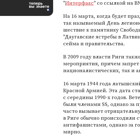
"
Интерфакс
" со ссылкой на B
На 16 марта, когда будет пра
так называемый День легион
шествие к памятнику Свобод
"Даугавские ястребы в Латвии
сейма и правительства.
В 2009 году власти Риги так
мероприятия, причем запрет 
националистических, так и 
16 марта 1944 года латышский
Красной Армией. Эта дата ст
с середины 1990-х годов. Ве
были членами SS, однако за 
часто вызывает отрицательну
в Риге обычно происходили 
антифашистами, однако за г
мирно.