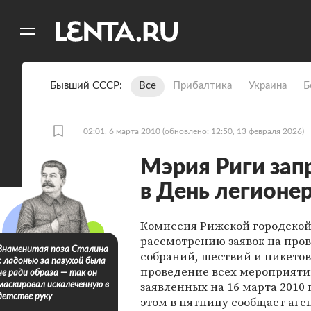
11
A
Бывший СССР
Все
Прибалтика
Украина
Б
02:01, 6 марта 2010
(обновлено: 12:50, 13 февраля 2026)
Мэрия Риги зап
в День легионе
Комиссия Рижской городской
рассмотрению заявок на про
Знаменитая поза Сталина
собраний, шествий и пикетов
с ладонью за пазухой была
проведение всех мероприяти
не ради образа — так он
заявленных на 16 марта 2010 
маскировал искалеченную в
детстве руку
этом в пятницу сообщает аге