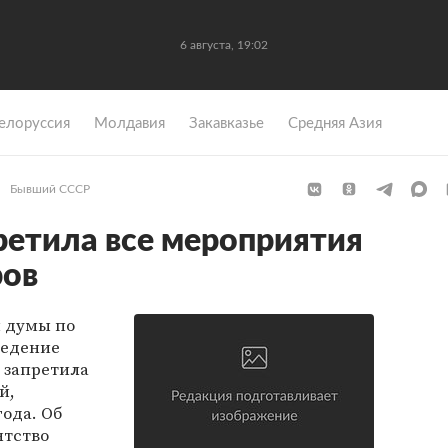
6 августа, 19:02
елоруссия
Молдавия
Закавказье
Средняя Азия
Бывший СССР
ретила все мероприятия
ров
 думы по
ведение
 запретила
й,
года. Об
нтство