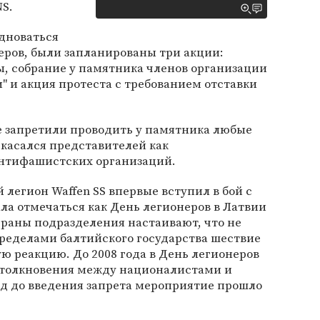
NS.
здноваться
еров, были запланированы три акции:
ы, собрание у памятника членов организации
" и акция протеста с требованием отставки
же запретили проводить у памятника любые
касался представителей как
антифашистских организаций.
 легион Waffen SS впервые вступил в бой с
ала отмечаться как День легионеров в Латвии
тераны подразделения настаивают, что не
пределами балтийского государства шествие
ю реакцию. До 2008 года в День легионеров
столкновения между националистами и
од до введения запрета мероприятие прошло