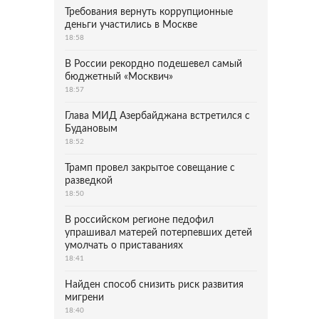
Требования вернуть коррупционные
деньги участились в Москве
18:58
В России рекордно подешевел самый
бюджетный «Москвич»
18:57
Глава МИД Азербайджана встретился с
Будановым
18:52
Трамп провел закрытое совещание с
разведкой
18:50
В российском регионе педофил
упрашивал матерей потерпевших детей
умолчать о приставаниях
18:41
Найден способ снизить риск развития
мигрени
18:40