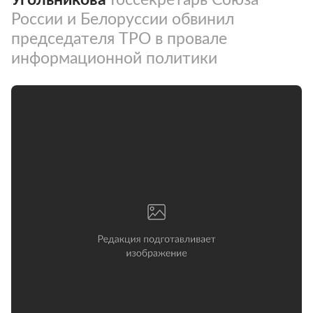
России и Белоруссии обвинил
председателя ТРО в провале
информационной политики