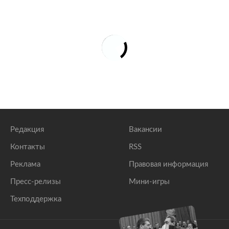
Редакция
Вакансии
Контакты
RSS
Реклама
Правовая информация
Пресс-релизы
Мини-игры
Техподдержка