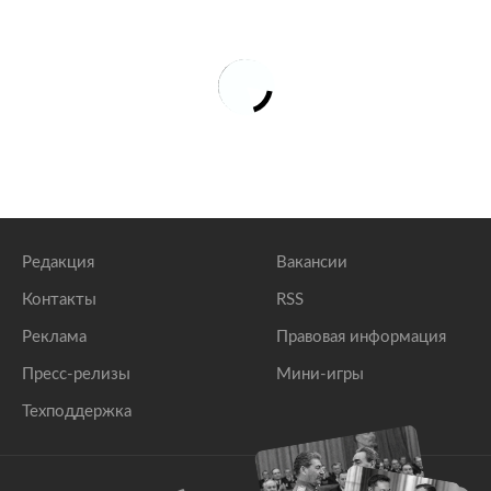
Редакция
Вакансии
Контакты
RSS
Реклама
Правовая информация
Пресс-релизы
Мини-игры
Техподдержка