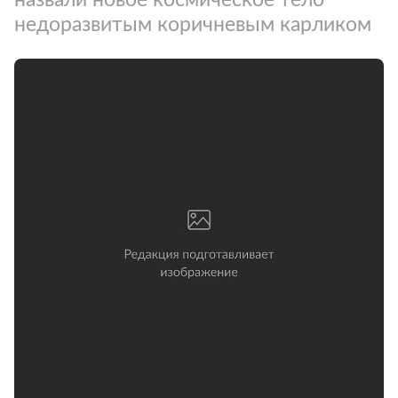
недоразвитым коричневым карликом