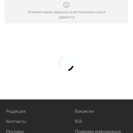
Комментарии закрыты за истечением срока
давности
Редакция
Вакансии
Контакты
RSS
Реклама
Правовая информация