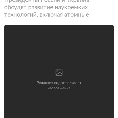
обсудят развитие наукоемких
технологий, включая атомные