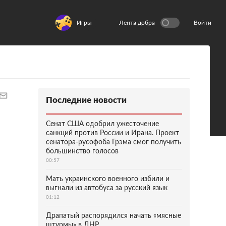
Игры
Лента добра
Войти
Последние новости
Сенат США одобрил ужесточение
санкций против России и Ирана. Проект
сенатора-русофоба Грэма смог получить
большинство голосов
00:57
Мать украинского военного избили и
выгнали из автобуса за русский язык
01:12
Драпатый распорядился начать «мясные
штурмы» в ДНР