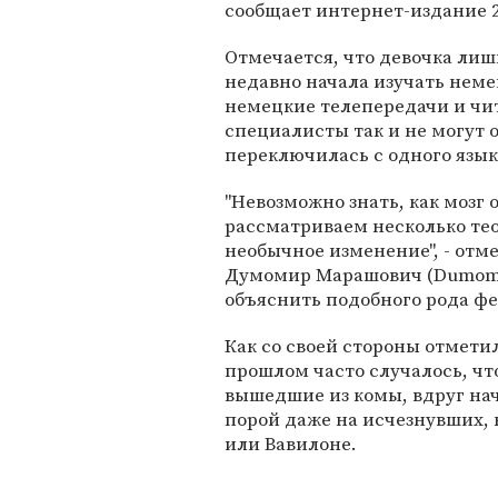
сообщает интернет-издание 2
Отмечается, что девочка лиш
недавно начала изучать неме
немецкие телепередачи и чит
специалисты так и не могут 
переключилась с одного язык
"Невозможно знать, как мозг
рассматриваем несколько тео
необычное изменение", - отм
Думомир Марашович (Dumomir
объяснить подобного рода ф
Как со своей стороны отметил
прошлом часто случалось, ч
вышедшие из комы, вдруг на
порой даже на исчезнувших, 
или Вавилоне.