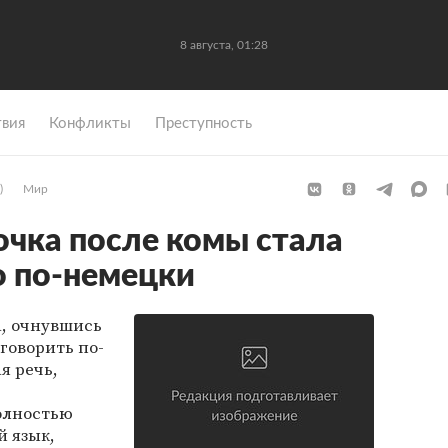
8 августа, 01:28
вия
Конфликты
Преступность
)
Мир
очка после комы стала
о по-немецки
а, очнувшись
говорить по-
я речь,
олностью
й язык,