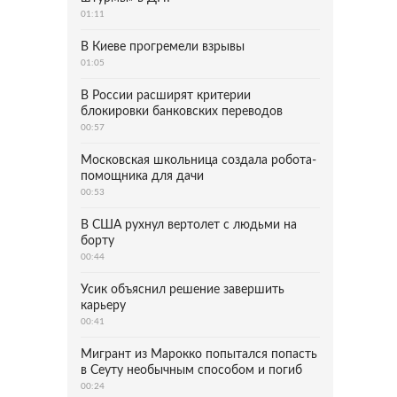
01:11
В Киеве прогремели взрывы
01:05
В России расширят критерии
блокировки банковских переводов
00:57
Московская школьница создала робота-
помощника для дачи
00:53
В США рухнул вертолет с людьми на
борту
00:44
Усик объяснил решение завершить
карьеру
00:41
Мигрант из Марокко попытался попасть
в Сеуту необычным способом и погиб
00:24