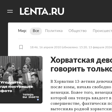
11
A
Мир
Все
Политика
Общество
Происшест
18:46, 16 апреля 2010
(обновлено: 15:20, 13 февраля 2026
Хорватская дев
говорить тольк
В Хорватии 13-летняя девочк
Угадайте,
после комы, начала свободно 
где настоящее
фото
немецки. Более того, немецка
которой она теперь владеет в
совершенстве, фактически п
вытеснила родной хорватски