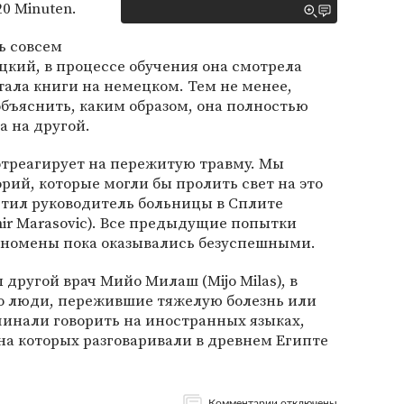
0 Minuten.
ь совсем
цкий, в процессе обучения она смотрела
ала книги на немецком. Тем не менее,
объяснить, каким образом, она полностью
а на другой.
 отреагирует на пережитую травму. Мы
рий, которые могли бы пролить свет на это
етил руководитель больницы в Сплите
 Marasovic). Все предыдущие попытки
еномены пока оказывались безуспешными.
 другой врач Мийо Милаш (Mijo Milas), в
то люди, пережившие тяжелую болезнь или
чинали говорить на иностранных языках,
на которых разговаривали в древнем Египте
Комментарии отключены