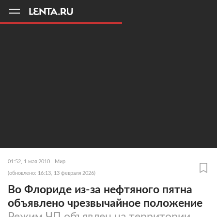
11
A
01:52, 1 мая 2010
Мир
(обновлено: 16:13, 13 февраля 2026)
Во Флориде из-за нефтяного пятна
объявлено чрезвычайное положение
Режим ЧП объявлен на территории