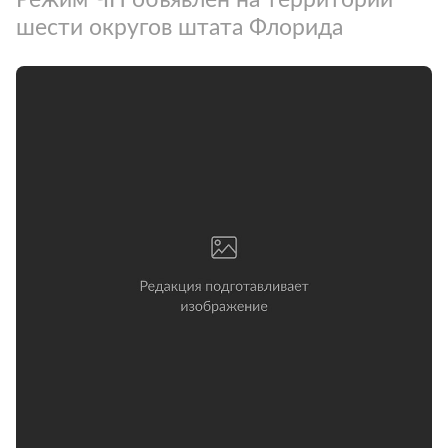
шести округов штата Флорида