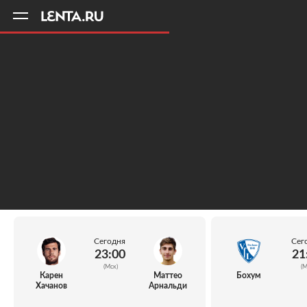
11
A
Сегодня
Сег
23:00
21
(Мск)
(М
Карен
Маттео
Бохум
Хачанов
Арнальди