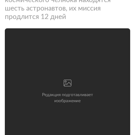
шесть астронавтов, их миссия
продлится 12 дней