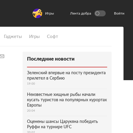
Игры
Лента добра
Войти
Гаджеты
Игры
Софт
Последние новости
Зеленский впервые на посту президента
прилетел в Сербию
19:00
Неизвестные хищные рыбы начали
кусать туристов на популярных курортах
Европы
20:04
Оценены шансы Царукяна победить
Руффи на турнире UFC
20:02