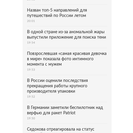
Назван топ-5 направлений для
путешествий по России летом
20:01
В одной стране из-за аномальной жары
выпустили приложение для поиска тени
19:54
Повзрослевшая «самая красивая девочка
в мире» показала фото интимного
момента с мужем
19:53
В России оценили последствия
прекращения работы крупного
производителя упаковки
19:52
В Германии заметили беспилотник над
верфью для ракет Patriot
19:50
Седокова отреагировала на статус