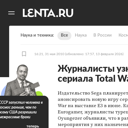
11
A
Наука и техника
Все
Наука
В России
Кос
16:21, 31 мая 2010
(обновлено: 17:57, 13 февраля 2026)
Журналисты узн
сериала Total W
Издательство Sega планируе
анонсировать новую игру сер
СССР запустил человека в
War на выставке E3 в июне. К
космос раньше, чем по
Eurogamer, журналисты турец
всему США разрешили
Oyungezer объявили, что в ра
межрасовые браки
мероприятия у них назначена