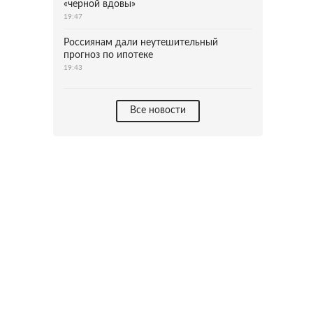
«черной вдовы»
19:47
Россиянам дали неутешительный
прогноз по ипотеке
19:43
Все новости