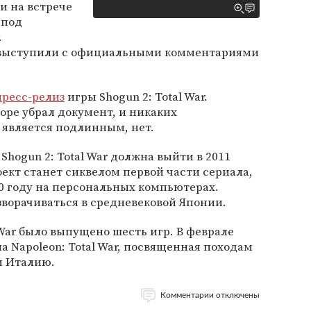
и на встрече
 под
.
е выступили с официальными комментариями
пресс-релиз
игры Shogun 2: Total War.
оре убрал документ, и никаких
з является подлинным, нет.
 Shogun 2: Total War должна выйти в 2011
оект станет сиквелом первой части сериала,
0 году на персональных компьютерах.
зворачиваться в средневековой Японии.
 War было выпущено шесть игр. В феврале
а Napoleon: Total War, посвященная походам
и Италию.
Комментарии отключены