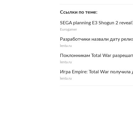
Ссылки по теме
SEGA planning E3 Shogun 2 reveal
Eurogamer
Разработчики назвали дату релиз
lenta.ru
Поклонникам Total War разрешат
lenta.ru
Игра Empire: Total War получила 
lenta.ru