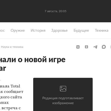
7 августа, 20:05
мос
Оружие
История
Здоровье
Будущее
Техника
Наука и техника
али о новой игре
ar
т
иала Total
ак сообщает
кого сайта
мках
 встреча с