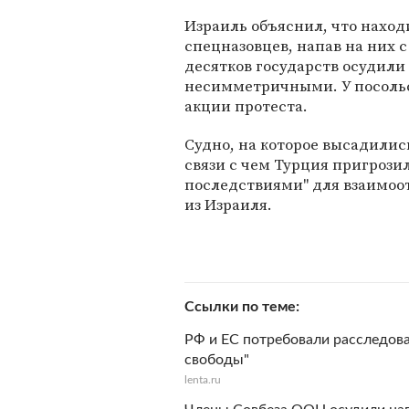
Израиль объяснил, что нахо
спецназовцев, напав на них 
десятков государств осудили
несимметричными. У посольс
акции протеста.
Судно, на которое высадилис
связи с чем Турция пригроз
последствиями" для взаимоот
из Израиля.
Ссылки по теме
РФ и ЕС потребовали расследова
свободы"
lenta.ru