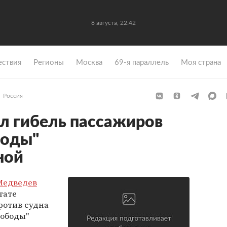
8 августа, 22:42
ствия
Регионы
Москва
69-я параллель
Моя страна
Россия
л гибель пассажиров
боды"
ной
Медведев
тате
ротив судна
вободы"