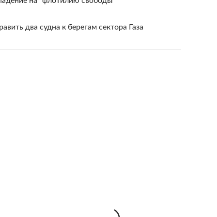
падение на "флотилию свободы"
авить два судна к берегам сектора Газа