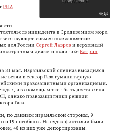
ет
РИА
вести
стоятельств инцидента в Средиземном море.
оответствующее совместное заявление
ых дел России
Сергей Лавров
и верховный
 иностранным делам и политике
Кэтрин
а 31 мая. Израильский спецназ высадился
рые везли в сектор Газа гуманитарную
пейскими правозащитными организациями.
еждал, что помощь может быть доставлена
ООН, однако правозащитники решили
тора Газа.
ли, по данным израильской стороны, 9
и о 19 погибших. На судах флотилии были
овек, 48 из них уже депортированы.