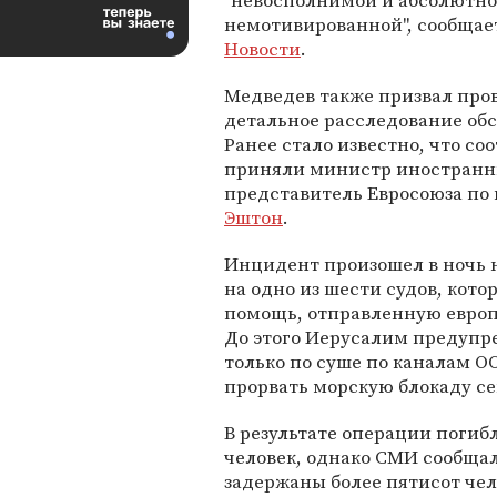
"невосполнимой и абсолютно
немотивированной", сообща
Новости
.
Медведев также призвал про
детальное расследование об
Ранее стало известно, что с
приняли министр иностранн
представитель Евросоюза по
Эштон
.
Инцидент произошел в ночь н
на одно из шести судов, кото
помощь, отправленную евро
До этого Иерусалим предупр
только по суше по каналам 
прорвать морскую блокаду сек
В результате операции погиб
человек, однако СМИ сообщал
задержаны более пятисот чел