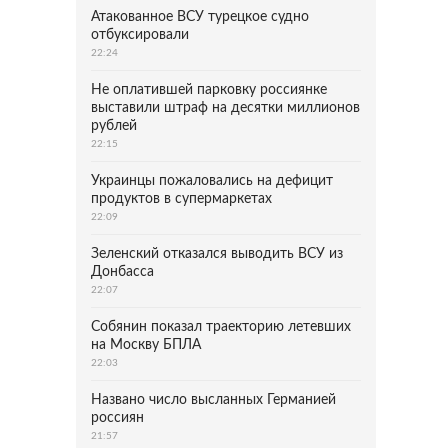
Атакованное ВСУ турецкое судно
отбуксировали
22:24
Не оплатившей парковку россиянке
выставили штраф на десятки миллионов
рублей
22:15
Украинцы пожаловались на дефицит
продуктов в супермаркетах
22:09
Зеленский отказался выводить ВСУ из
Донбасса
22:07
Собянин показал траекторию летевших
на Москву БПЛА
22:03
Названо число высланных Германией
россиян
21:57