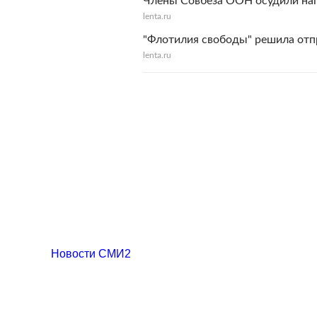
Члены Совбеза ООН осудили на
lenta.ru
"Флотилия свободы" решила отпр
lenta.ru
Новости СМИ2