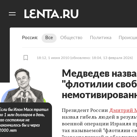
11
A
Россия
Все
Общество
Политика
Происше
18:12, 1 июня 2010
(обновлено: 18:04, 13 февраля 2026)
Медведев назва
"флотилии сво
немотивирован
Президент России
Дмитрий 
Если бы Илон Маск тратил
по 1 млн долларов в день,
назвал гибель людей в резуль
его состояние не
военной операции Израиля п
закончилось бы и через
так называемой "флотилии с
2000 лет