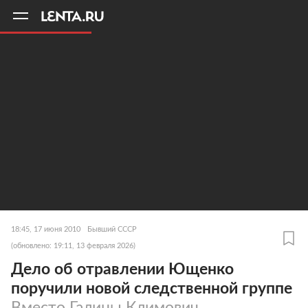
11
A
18:45, 17 июня 2010
Бывший СССР
(обновлено: 19:11, 13 февраля 2026)
Дело об отравлении Ющенко
поручили новой следственной группе
Вместо Галины Климович