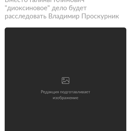
"диоксиновое" дело будет
расследовать Владимир Проскурник