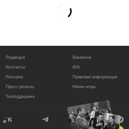
Редакция
Вакансии
Контакты
RSS
Реклама
Правовая информация
Пресс-релизы
Мини-игры
Техподдержка