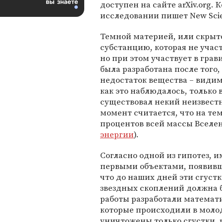
доступен на сайте arXiv.org. 
исследовании пишет New Scien
Темной материей, или скрыт
субстанцию, которая не учас
но при этом участвует в гр
была разработана после того
недостаток вещества – видим
как это наблюдалось, только 
существовал некий неизвест
момент считается, что на те
процентов всей массы Вселен
энергии
).
Согласно одной из гипотез, 
первыми объектами, появивш
что до наших дней эти сгустк
звездных скоплений должна б
работы разработали матема
которые происходили в молод
уничтожены только сгустки,