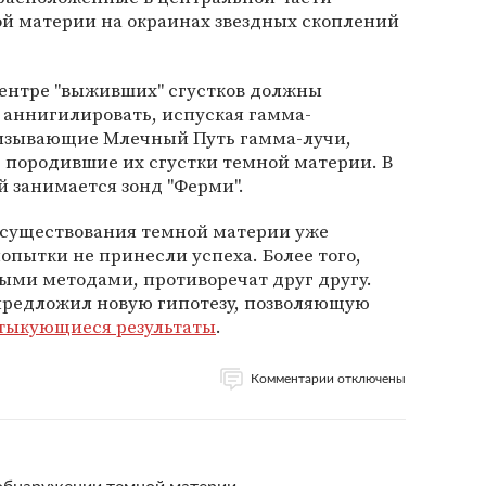
ой материи на окраинах звездных скоплений
ентре "выживших" сгустков должны
и аннигилировать, испуская гамма-
низывающие Млечный Путь гамма-лучи,
 породившие их сгустки темной материи. В
й занимается зонд "Ферми".
 существования темной материи уже
попытки не принесли успеха. Более того,
ыми методами, противоречат друг другу.
предложил новую гипотезу, позволяющую
стыкующиеся результаты
.
Комментарии отключены