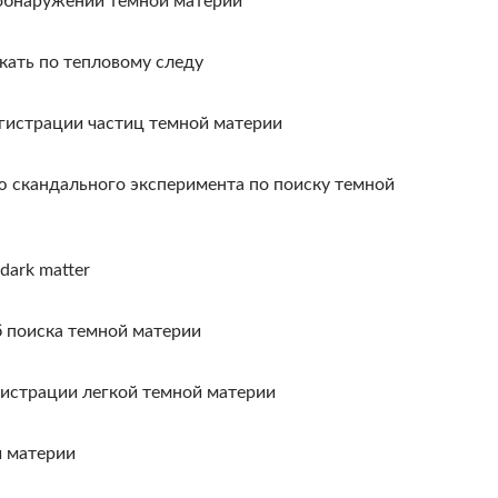
 обнаружении темной материи
ать по тепловому следу
гистрации частиц темной материи
ю скандального эксперимента по поиску темной
dark matter
 поиска темной материи
гистрации легкой темной материи
й материи