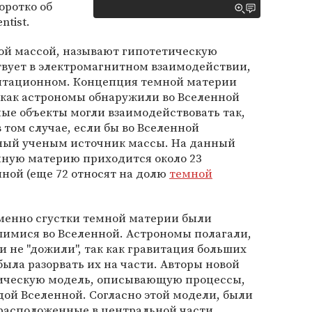
Коротко об
tist.
ой массой, называют гипотетическую
твует в электромагнитном взаимодействии,
авитационном. Концепция темной материи
, как астрономы обнаружили во Вселенной
ые объекты могли взаимодействовать так,
в том случае, если бы во Вселенной
ный ученым источник массы. На данный
мную материю приходится около 23
ной (еще 72 относят на долю
темной
именно сгустки темной материи были
имися во Вселенной. Астрономы полагали,
и не "дожили", так как гравитация больших
ыла разорвать их на части. Авторы новой
тическую модель, описывающую процессы,
ой Вселенной. Согласно этой модели, были
 расположенные в центральной части