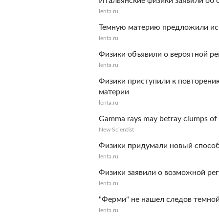
Итальянские физики заявили об
lenta.ru
Темную материю предложили иск
lenta.ru
Физики объявили о вероятной ре
lenta.ru
Физики приступили к повторени
материи
lenta.ru
Gamma rays may betray clumps of 
New Scientist
Физики придумали новый способ
lenta.ru
Физики заявили о возможной ре
lenta.ru
"Ферми" не нашел следов темно
lenta.ru