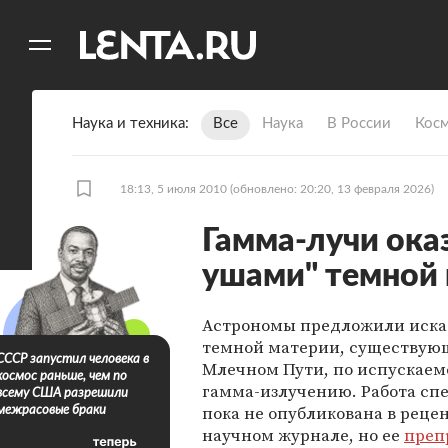
11
A
Наука и техника
Все
Наука
В России
Кос
18:13, 5 июля 2010
(обновлено: 20:20, 13 февраля 2026)
Гамма-лучи ока
ушами" темной
Астрономы предложили искат
темной материи, существую
СССР запустил человека в
Млечном Пути, по испускае
космос раньше, чем по
гамма-излучению. Работа сп
всему США разрешили
пока не опубликована в рец
межрасовые браки
научном журнале, но ее
преп