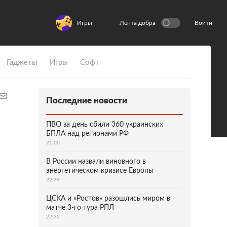
Игры
Лента добра
Войти
Гаджеты
Игры
Софт
Последние новости
ПВО за день сбили 360 украинских
БПЛА над регионами РФ
21:00
В России назвали виновного в
энергетическом кризисе Европы
22:39
ЦСКА и «Ростов» разошлись миром в
матче 3-го тура РПЛ
22:32