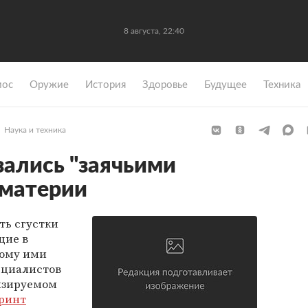
8 августа, 22:40
мос
Оружие
История
Здоровье
Будущее
Техника
Наука и техника
зались "заячьими
 материи
ь сгустки
щие в
мому ими
ециалистов
ензируемом
ринт