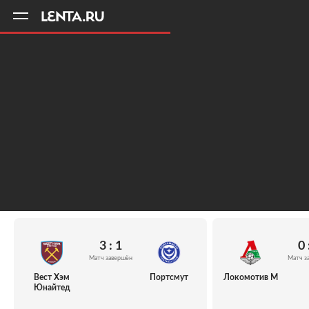
11
A
3 : 1
0 
Матч завершён
Матч з
Вест Хэм
Портсмут
Локомотив М
Юнайтед