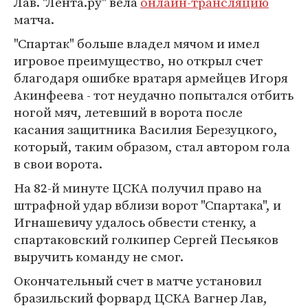
Лав. "Лента.ру" вела
онлайн-трансляцию
матча.
"Спартак" больше владел мячом и имел
игровое преимущество, но открыл счет
благодаря ошибке вратаря армейцев Игоря
Акинфеева - тот неудачно попытался отбить
ногой мяч, летевший в ворота после
касания защитника Василия Березуцкого,
который, таким образом, стал автором гола
в свои ворота.
На 82-й минуте ЦСКА получил право на
штрафной удар вблизи ворот "Спартака", и
Игнашевичу удалось обвести стенку, а
спартаковский голкипер Сергей Песьяков
выручить команду не смог.
Окончательный счет в матче установил
бразильский форвард ЦСКА Вагнер Лав,