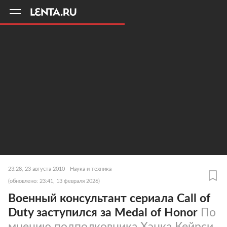
11
A
23:28, 23 августа 2010
Наука и техника
(обновлено: 23:41, 13 февраля 2026)
Военный консультант сериала Call of
Duty заступился за Medal of Honor
По
мнению подполковника Хэнка Кейрси,