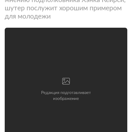
шутер послужит хорошим примером
для молодежи