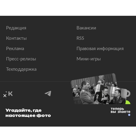
Редакция
Вакансии
Контакты
RSS
Реклама
Правовая информация
Пресс-релизы
Мини-игры
Техподдержка
18
+
Угадайте, где
настоящее фото
© 1999–2026 Все права защищены.
ООО «Лента.Ру»
Лента добра