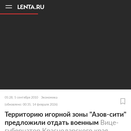
11
A
05:28, 5 сентября 2010
Экономика
(обновлено: 00:35, 14 февраля 2026)
Территорию игорной зоны "Азов-сити"
предложили отдать военным
Вице-
губернатор Краснодарского края