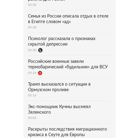
05:30
Семья из России описала отдых в отеле
в Египте словом «ад»
05:30
Психолог рассказала о признаках
скрытой депрессии
05:30
Российские военные завели
термобарический «будильник» для ВСУ
05:24
Трамп высказался о ситуации в
Ормузском проливе
05:16
Экс-помощник Кучмы высмеял
Зеленского
05:03
Раскрыты последствия миграционного
кризиса в Сеуте для Европы