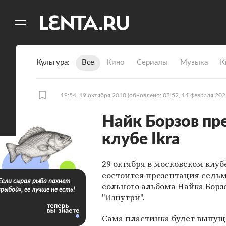
11
A
Культура
Все
Кино
Сериалы
Музыка
К
19:54, 19 октября 2010
(обновлено: 03:52, 14 февраля 202
Найк Борзов пр
клубе Ikra
29 октября в московском клубе
состоится презентация седь
Если сырая рыба пахнет
сольного альбома Найка Борз
«рыбой», ее лучше не есть!
"Изнутри".
Сама пластинка будет выпущ