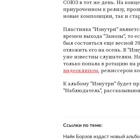
СОЮЗ в тот же день. На концер
приуроченном к релизу, проз
новые композиции, так и ста
Пластинка "Изнутри" являет
времен выхода "Занозы", то ес
был состояться еще весной 2
отложить его на осень. В "Из
уже известны слушателям. 
только попала в ротацию на 
видеоклипом
, режиссером ко
К альбому "Изнутри" будет 
"Наблюдатель", рассказывающ
Ссылки по теме
Найк Борзов издаст новый альбо