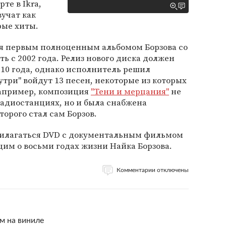
те в Ikra,
вучат как
рые хиты.
ся первым полноценным альбомом Борзова со
ть с 2002 года. Релиз нового диска должен
010 года, однако исполнитель решил
нутри" войдут 13 песен, некоторые из которых
Например, композиция
"Тени и мерцания"
не
радиостанциях, но и была снабжена
торого стал сам Борзов.
прилагаться DVD с документальным фильмом
им о восьми годах жизни Найка Борзова.
Комментарии отключены
м на виниле