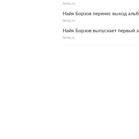
lenta.ru
Найк Борзов перенес выход альб
lenta.ru
Найк Борзов выпускает первый з
lenta.ru