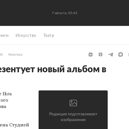
7 августа, 05:43
ниги
Искусство
Театр
6)
Культура
езентует новый альбом в
 Ikra
мого
ова
ена Студией