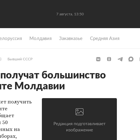
7 августа, 13:50
елоруссия
Молдавия
Закавказье
Средняя Азия
)
Бывший СССР
 получат большинство
нте Молдавии
ет получить
нте
бщает
 50
нных на
борах,