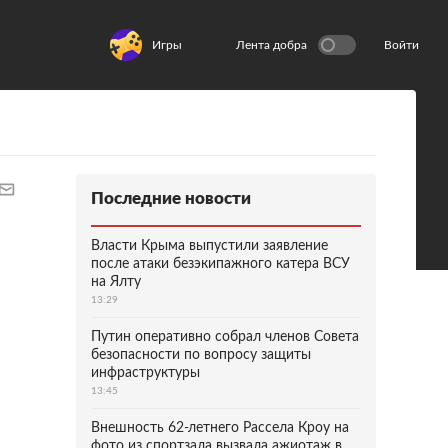
Игры
Лента добра
Войти
Последние новости
Власти Крыма выпустили заявление
после атаки безэкипажного катера ВСУ
на Ялту
13:29
Путин оперативно собрал членов Совета
безопасности по вопросу защиты
инфраструктуры
13:45
Внешность 62-летнего Рассела Кроу на
фото из спортзала вызвала ажиотаж в