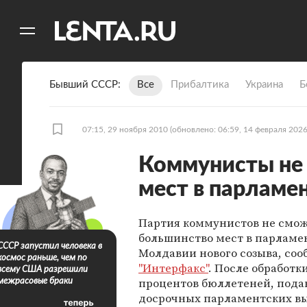
11
A
Бывший СССР
Все
Прибалтика
Украина
Б
07:15, 29 ноября 2010
(обновлено: 06:59, 14 февраля 2026
Коммунисты не
мест в парламе
Партия коммунистов не смож
большинство мест в парламе
СССР запустил человека в
Молдавии нового созыва, соо
космос раньше, чем по
"Интерфакс"
. После обработки
всему США разрешили
процентов бюллетеней, пода
межрасовые браки
досрочных парламентских вы