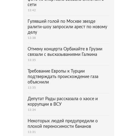
сети
13:42
Гулявшей голой по Москве звезде
ралити-шоу запросили арест по новому
делу
13:38
Отмену концерта Орбакайте в Грузии
связали с высказываниями Галкина
13:35
Требование Европы к Турции
подтверждать происхождение газа
объяснили
13:35
Депутат Рады рассказала о хаосе и
коррупции в ВСУ
13:34
Некоторых людей предупредили о
плохой переносимости бананов
13:31