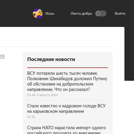
Игры
Лента добра
Войти
Последние новости
ВСУ потеряли шесть тысяч человек.
Полковник Шихабидов доложил Путину
об обстановке на добропольском
направлении. Что он рассказал?
23:44, 6 августа 2026
Стало известно о кадровом голоде ВСУ
на харьковском направлении
01:31
Страна НАТО нарастила импорт одного
российского продукта до максимума