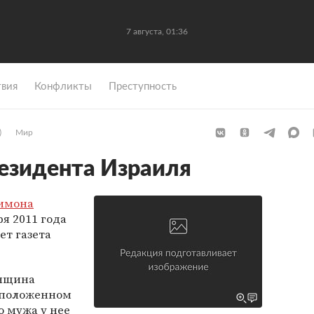
7 августа, 01:36
вия
Конфликты
Преступность
)
Мир
езидента Израиля
имона
ря 2011 года
ет газета
енщина
асположенном
о мужа у нее