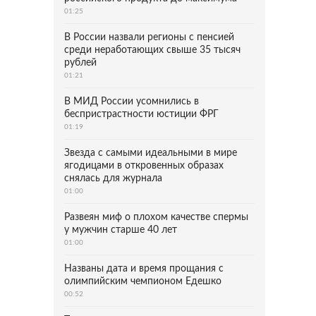
01:25
В России назвали регионы с пенсией
среди неработающих свыше 35 тысяч
рублей
01:21
В МИД России усомнились в
беспристрастности юстиции ФРГ
01:19
Звезда с самыми идеальными в мире
ягодицами в откровенных образах
снялась для журнала
01:00
Развеян миф о плохом качестве спермы
у мужчин старше 40 лет
01:00
Названы дата и время прощания с
олимпийским чемпионом Едешко
00:52