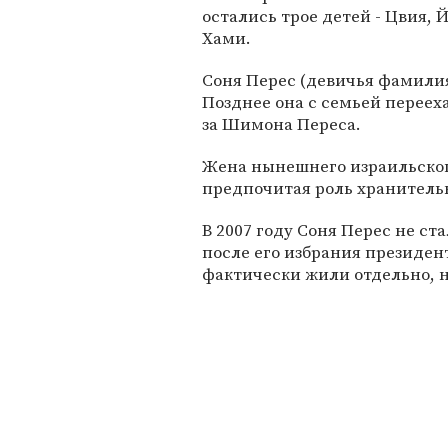
остались трое детей - Цвия, 
Хами.
Соня Перес (девичья фамилия
Позднее она с семьей перееха
за Шимона Переса.
Жена нынешнего израильског
предпочитая роль хранительн
В 2007 году Соня Перес не с
после его избрания президент
фактически жили отдельно, н