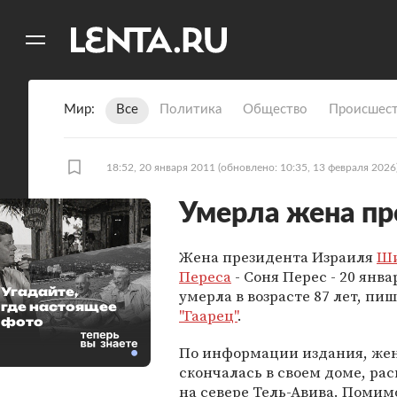
11
A
Мир
Все
Политика
Общество
Происшест
18:52, 20 января 2011
(обновлено: 10:35, 13 февраля 2026
Умерла жена пр
Жена президента Израиля
Ш
Переса
- Соня Перес - 20 янва
Угадайте,
умерла в возрасте 87 лет, пиш
где настоящее
"Гаарец"
.
фото
По информации издания, ж
скончалась в своем доме, р
на севере Тель-Авива. Помим