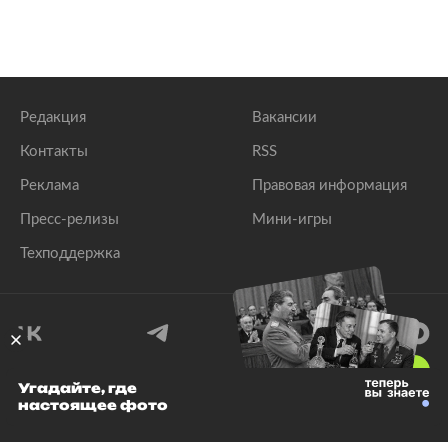
Редакция
Вакансии
Контакты
RSS
Реклама
Правовая информация
Пресс-релизы
Мини-игры
Техподдержка
18
+
Угадайте, где
настоящее фото
© 1999–2026 Все права защищены.
ООО «Лента.Ру»