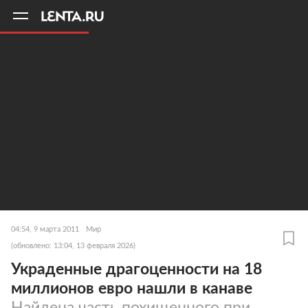
11
A
04:54, 9 марта 2011
Мир
(обновлено: 13:04, 13 февраля 2026)
Украденные драгоценности на 18
миллионов евро нашли в канаве
Найдена часть похищенного при