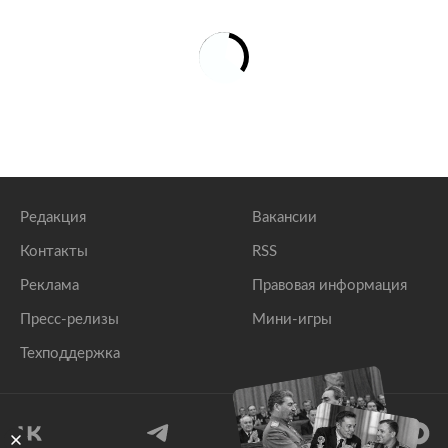
Редакция
Вакансии
Контакты
RSS
Реклама
Правовая информация
Пресс-релизы
Мини-игры
Техподдержка