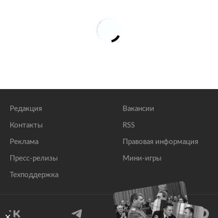
Редакция
Вакансии
Контакты
RSS
Реклама
Правовая информация
Пресс-релизы
Мини-игры
Техподдержка