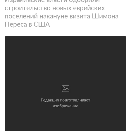
строительство новых еврейских
поселений накануне визита Шимона
Переса в США