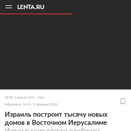
11
A
00:00, 5 апреля 2011
Мир
(обновлено: 14:43, 13 февраля 2026)
Израиль построит тысячу новых
домов в Восточном Иерусалиме
Израильские власти одобрили