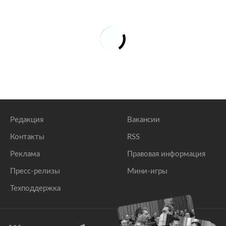
Редакция
Вакансии
Контакты
RSS
Реклама
Правовая информация
Пресс-релизы
Мини-игры
Техподдержка