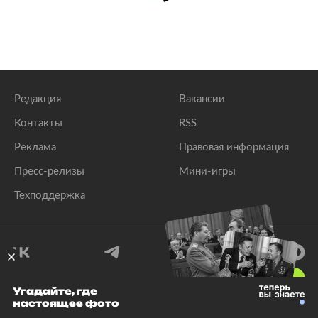
Редакция
Вакансии
Контакты
RSS
Реклама
Правовая информация
Пресс-релизы
Мини-игры
Техподдержка
18
+
Угадайте, где
настоящее фото
© 1999–2026 Все права защищены.
ООО «Лента.Ру»