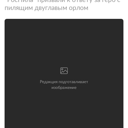
пилящим двуглавым орлом