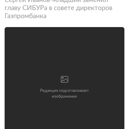
главу СИБУРа в совете директоров
Газпромбанка