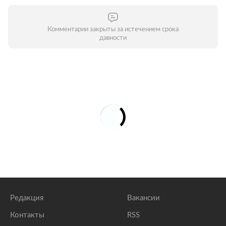
Комментарии закрыты за истечением срока
давности
Редакция
Вакансии
Контакты
RSS