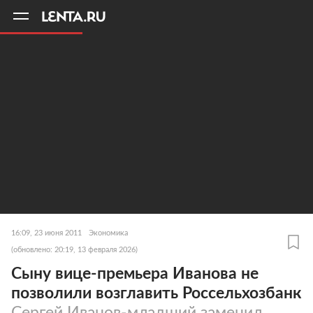
11
A
16:09, 23 июня 2011
Экономика
(обновлено: 20:19, 13 февраля 2026)
Сыну вице-премьера Иванова не
позволили возглавить Россельхозбанк
Сергей Иванов-младший заменил