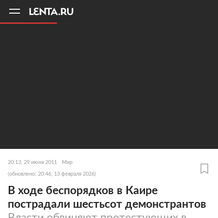
11
A
20:13, 29 июня 2011
Мир
(обновлено: 20:46, 13 февраля 2026)
В ходе беспорядков в Каире
пострадали шестьсот демонстрантов
Власти обвиняют протестующих в