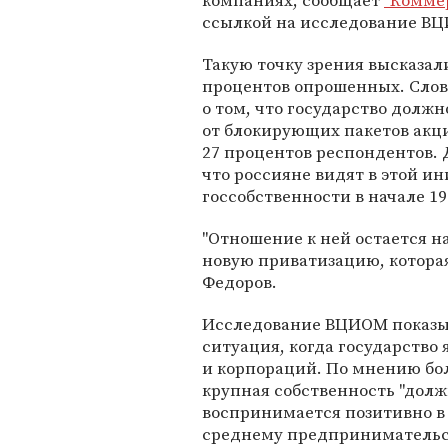
компаниях, сообщает
"Комме
ссылкой на исследование В
Такую точку зрения высказал
процентов опрошенных. Слов
о том, что государство должн
от блокирующих пакетов акц
27 процентов респондентов.
что россияне видят в этой 
госсобственности в начале 19
"Отношение к ней остается н
новую приватизацию, которая
Федоров.
Исследование ВЦИОМ показыв
ситуация, когда государство
и корпораций. По мнению бо
крупная собственность "долж
воспринимается позитивно в 
среднему предпринимательств