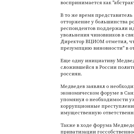
воспринимается как "абстракт
В то же время представитель 
отторжение у большинства ро
респондентов поддержали и
увольнения чиновников в св
Директор ВЦИОМ отметил, что
презумпцию виновности" в о
Еще одну инициативу Медвед
сложившейся в России полит
россиян.
Медведев заявлял о необходи
экономическом форуме в Санк
упомянул о необходимости у
коррупционные преступления
имущественную ответственн
Также в ходе форума Медвед
приватизации госсобственно