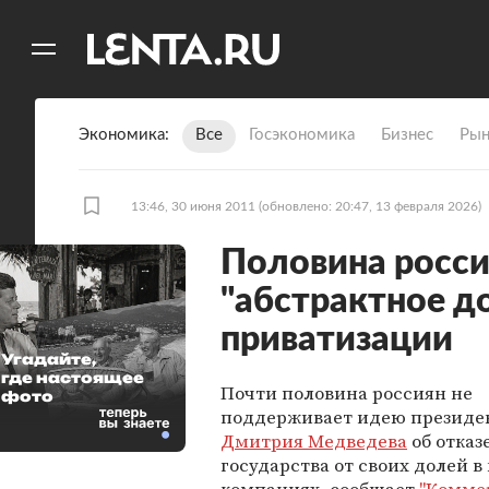
11
A
Экономика
Все
Госэкономика
Бизнес
Рын
13:46, 30 июня 2011
(обновлено: 20:47, 13 февраля 2026)
Половина росси
"абстрактное д
приватизации
Угадайте,
где настоящее
Почти половина россиян не
фото
поддерживает идею президе
Дмитрия Медведева
об отказ
государства от своих долей в