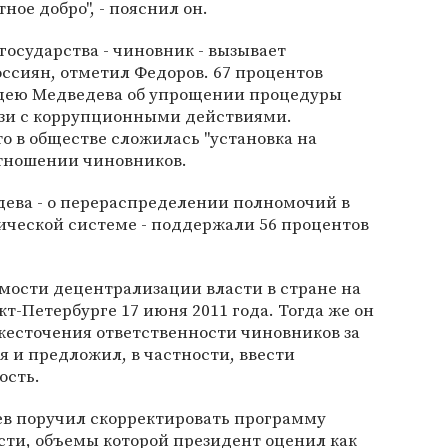
ное добро", - пояснил он.
государства - чиновник - вызывает
ссиян, отметил Федоров. 67 процентов
дею Медведева об упрощении процедуры
язи с коррупционными действиями.
 в обществе сложилась "установка на
тношении чиновников.
ева - о перераспределении полномочий в
ической системе - поддержали 56 процентов
мости децентрализации власти в стране на
т-Петербурге 17 июня 2011 года. Тогда же он
жесточения ответственности чиновников за
 и предложил, в частности, ввести
ость.
ев поручил скорректировать программу
сти, объемы которой президент оценил как