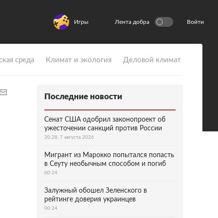
Игры
Лента добра
Войти
ская среда
Климат и экология
Деловой климат
Последние новости
Сенат США одобрил законопроект об
ужесточении санкций против России
20:28, 7 августа 2026
Мигрант из Марокко попытался попасть
в Сеуту необычным способом и погиб
00:24
Залужный обошел Зеленского в
рейтинге доверия украинцев
00:24