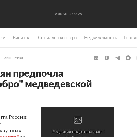
8 августа, 00:28
ки
Капитал
Социальная сфера
Недвижимость
Город
Экономика
ян предпочла
обро" медведевской
нта России
е
 крупных