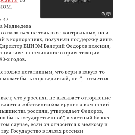
рсантъ"
со
ЦИОМ.
и 47
а Медведева
о отказаться не только от контрольных, но и
ий в корпорациях, получили поддержку лишь
 Директор ВЦИОМ Валерий Федоров пояснил,
инициативе напоминание о приватизации
90-х годов.
астолько негативным, что веры в какую-то
 может быть справедливой, нет", - отметил
ает, что у россиян не вызывает отторжение
 является собственником крупных компаний
льшинства россиян, утверждает Федоров,
на быть государственной", а частный бизнес
том случае, если он относится к мелкому и
у. Государство в глазах россиян