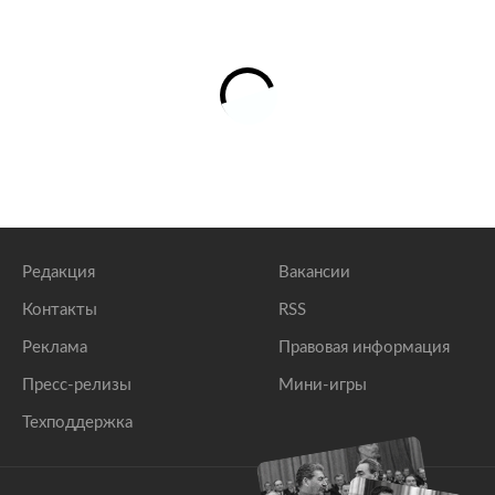
Редакция
Вакансии
Контакты
RSS
Реклама
Правовая информация
Пресс-релизы
Мини-игры
Техподдержка