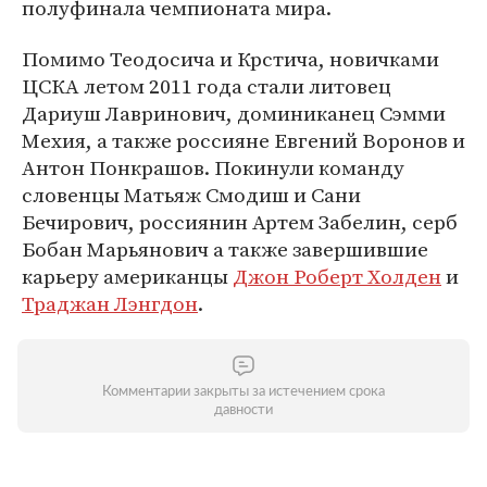
полуфинала чемпионата мира.
Помимо Теодосича и Крстича, новичками
ЦСКА летом 2011 года стали литовец
Дариуш Лавринович, доминиканец Сэмми
Мехия, а также россияне Евгений Воронов и
Антон Понкрашов. Покинули команду
словенцы Матьяж Смодиш и Сани
Бечирович, россиянин Артем Забелин, серб
Бобан Марьянович а также завершившие
карьеру американцы
Джон Роберт Холден
и
Траджан Лэнгдон
.
Комментарии закрыты за истечением срока
давности