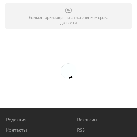
Комментарии закрыты за истечением срока
давности
Редакция
Вакансии
Контакты
RSS