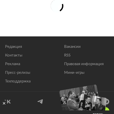
Редакция
Вакансии
Контакты
RSS
Реклама
Правовая информация
Пресс-релизы
Мини-игры
Техподдержка
18
+